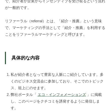
み
で、紹介者が企業からインセンティブを受け取るという流れ
作
が一般的です。
り
の
リファーラル（referral）とは、「紹介・推薦」という意味
専
で、マーケティングの手法として「紹介・推薦」を利用する
門
ことをリファーラルマーケティングと呼びます。
家
、
株
式
具体的な内容
会
社
私が紹介者となって豊富な人脈にご紹介しています。多
レ
ゾ
くのビジネス交流会に参加しており、そこでのトピック
ン
ス、俎上にのせます。
デ
弊社ポータル「
エコ・インフォメーションズ
」に掲載
ー
し、このページをクチコミを誘発するように発信しま
ト
す。