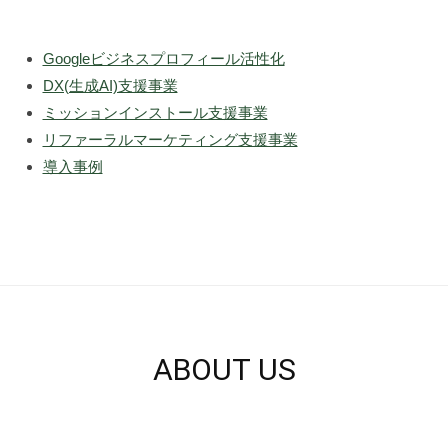
導
入
Googleビジネスプロフィール活性化
・
集
DX(生成AI)支援事業
客
ミッションインストール支援事業
の
リファーラルマーケティング支援事業
仕
導入事例
組
み
つ
く
り
は
お
ま
ABOUT US
か
せ
く