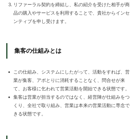
ル
リファーラル契約を締結し、私の紹介を受けた相手が商
が
品の購入やサービスを利用することで、貴社からインセ
支
ンティブを申し受けます。
援
。
カ
ス
集客の仕組みとは
タ
マ
イ
この仕組み、システムにしたがって、活動をすれば、営
ズ
業が集客、アポとりに消耗することなく、問合せが来
仕
て、お客様に乞われて営業活動を開始できる状態です。
様
集客は営業が担当するのではなく、経営陣が仕組みをつ
で
くり、全社で取り組み、営業は本来の営業活動に専念で
ト
きる状態です。
ラ
イ
。