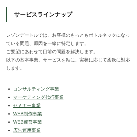
中
小
サービスラインナップ
企
業
の
レゾンデートルでは、お客様のもっともボトルネックになっ
イ
ている問題、原因を一緒に特定します。
ン
ご要望にあわせて目前の問題を解決します。
バ
以下の基本事業、サービスを軸に、実状に応じて柔軟に対応
ウ
します。
ン
ド
マ
コンサルティング事業
ー
マーケティング代行事業
ケ
セミナー事業
テ
WEB制作事業
ィ
WEB運営事業
ン
広告運用事業
グ