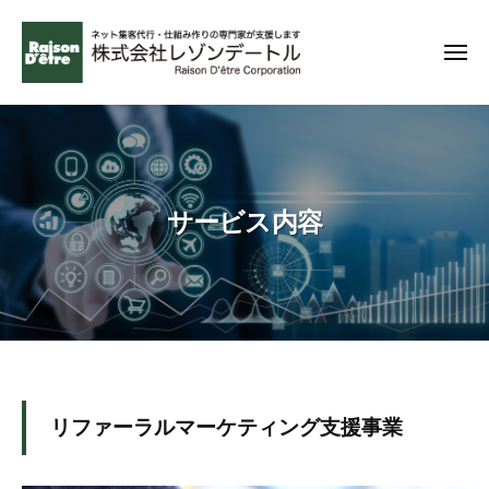
コ
ー
ン
メ
テ
ニ
ュ
ン
無
ー
理
ツ
な
へ
く
ス
成
サービス内容
キ
功
ッ
で
プ
き
る
ネ
ッ
ト
リ
リファーラルマーケティング支援事業
集
フ
客
を