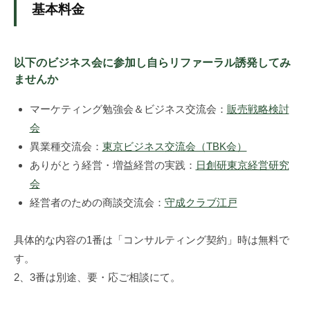
予
基本料金
算
・
体
以下のビジネス会に参加し自らリファーラル誘発してみ
制
ませんか
に
あ
マーケティング勉強会＆ビジネス交流会：
販売戦略検討
わ
会
せ
異業種交流会：
東京ビジネス交流会（TBK会）
て
ありがとう経営・増益経営の実践：
日創研東京経営研究
集
会
客
経営者のための商談交流会：
守成クラブ江戸
開
始
具体的な内容の1番は「コンサルティング契約」時は無料で
・
す。
改
2、3番は別途、要・応ご相談にて。
善
。