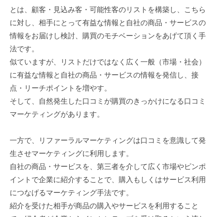
とは、顧客・見込み客・可能性客のリストを構築し、こちら
事
お
に対し、相手にとって有益な情報と自社の商品・サービスの
悩
業
情報をお届けし検討、購買のモチベーションをあげて頂く手
み
の
法です。
2026
方
似ていますが、リストだけではなく広く一般（市場・社会）
年
へ
2
に有益な情報と自社の商品・サービスの情報を発信し、接
。
月
点・リーチポイントを増やす。
ネ
2
そして、自然発生した口コミが購買のきっかけになる口コミ
ッ
日
マーケティングがあります。
ト
by
admin
集
一方で、リファーラルマーケティングは口コミを意識して発
客
生させマーケティングに利用します。
代
自社の商品・サービスを、第三者を介して広く市場やピンポ
行
イントで企業に紹介することで、購入もしくはサービス利用
・
につなげるマーケティング手法です。
仕
組
紹介を受けた相手が商品の購入やサービスを利用すること