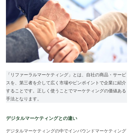
ァ
は
ー
じ
め
ラ
ま
ル
せ
マ
ん
か
ー
。
ケ
集
客
「リファーラルマーケティング」とは、自社の商品・サービ
テ
、
スを、第三者を介して広く市場やピンポイントで企業に紹介
ィ
新
することです。正しく使うことでマーケティングの価値ある
規
ン
手法となります。
顧
グ
客
獲
デジタルマーケティングとの違い
支
得
援
デジタルマーケティングの中でインバウンドマーケティング
に