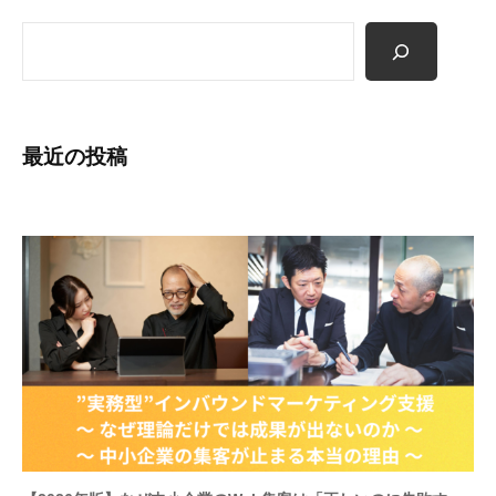
お
検
悩
索
み
の
方
最近の投稿
へ
。
ネ
ッ
ト
集
客
代
行
・
仕
組