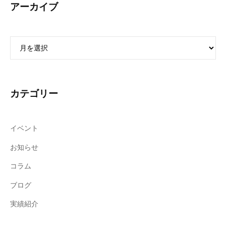
中
アーカイブ
小
企
業
ア
の
ー
カ
イ
イ
ン
ブ
バ
カテゴリー
ウ
ン
イベント
ド
マ
お知らせ
ー
コラム
ケ
テ
ブログ
ィ
実績紹介
ン
グ