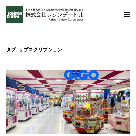
コ
ー
ン
メ
テ
ニ
ュ
ン
無
ー
理
ツ
な
へ
タグ:
サブスクリプション
く
ス
成
キ
功
ッ
で
プ
き
る
ネ
ッ
ト
集
客
を