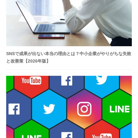
ル
が
支
援
。
カ
ス
SNSで成果が出ない本当の理由とは？中小企業がやりがちな失敗
タ
と改善策【2026年版】
マ
イ
ズ
仕
様
で
ト
ラ
イ
。