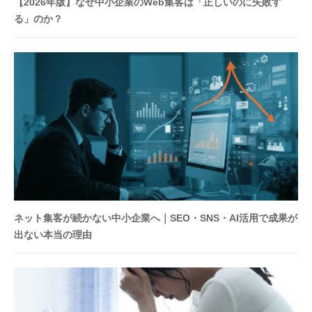
み
【2026年版】なぜ中小企業のWeb集客は「正しいのに失敗す
作
る」のか？
り
の
専
門
家
、
株
式
会
社
レ
ネット集客が続かない中小企業へ｜SEO・SNS・AI活用で成果が
ゾ
出ない本当の理由
ン
デ
ー
ト