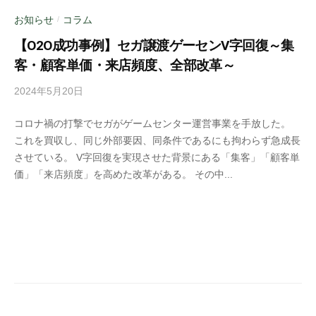
は
お知らせ
コラム
/
じ
【O2O成功事例】セガ譲渡ゲーセンV字回復～集
め
客・顧客単価・来店頻度、全部改革～
ま
せ
2024年5月20日
b
ん
y
か
コロナ禍の打撃でセガがゲームセンター運営事業を手放した。
a
。
これを買収し、同じ外部要因、同条件であるにも拘わらず急成長
d
集
させている。 V字回復を実現させた背景にある「集客」「顧客単
m
客
価」「来店頻度」を高めた改革がある。 その中...
i
、
n
新
規
顧
客
獲
得
に