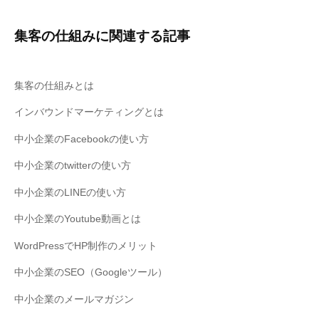
導
入
集客の仕組みに関連する記事
・
集
客
集客の仕組みとは
の
インバウンドマーケティングとは
仕
組
中小企業のFacebookの使い方
み
中小企業のtwitterの使い方
つ
く
中小企業のLINEの使い方
り
中小企業のYoutube動画とは
は
お
WordPressでHP制作のメリット
ま
中小企業のSEO（Googleツール）
か
せ
中小企業のメールマガジン
く