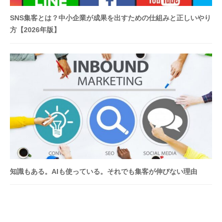
予
算
SNS集客とは？中小企業が成果を出すための仕組みと正しいやり
・
方【2026年版】
体
制
に
あ
わ
せ
て
集
客
開
始
知識もある。AIも使っている。それでも集客が伸びない理由
・
改
善
。