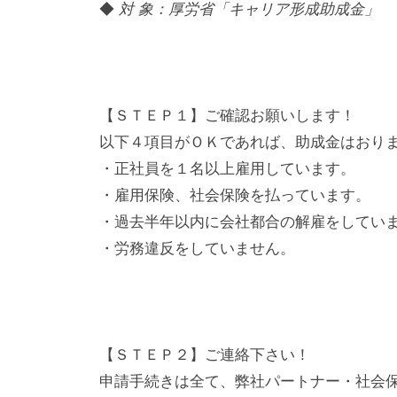
株
◆
対 象：厚労省「キャリア形成助成金」 
式
会
社
レ
【ＳＴＥＰ１】ご確認お願いします！
ゾ
以下４項目がＯＫであれば、助成金はおり
ン
・正社員を１名以上雇用しています。
デ
・雇用保険、社会保険を払っています。
ー
・過去半年以内に会社都合の解雇をしてい
ト
・労務違反をしていません。
ル
が
支
援
【ＳＴＥＰ２】ご連絡下さい！
。
申請手続きは全て、弊社パートナー・社会
カ