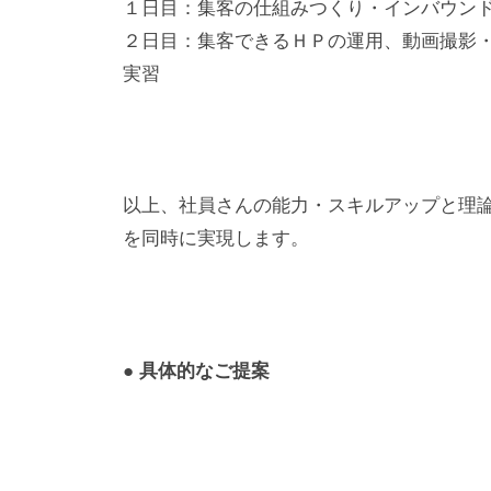
１日目：集客の仕組みつくり・インバウン
集
２日目：集客できるＨＰの運用、動画撮影
客
実習
代
行
・
仕
以上、社員さんの能力・スキルアップと理
組
を同時に実現します。
み
作
り
の
専
● 具体的なご提案
門
家
、