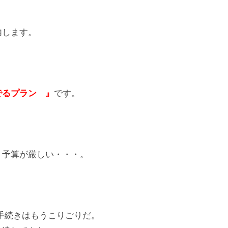
！
内します。
でるプラン 』
です。
、予算が厳しい・・・。
手続きはもうこりごりだ。