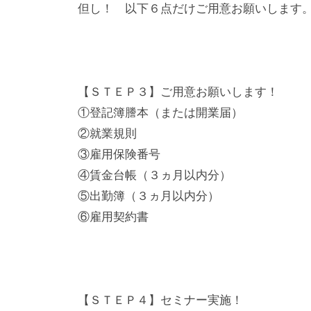
但し！ 以下６点だけご用意お願いします
ス
タ
マ
イ
【ＳＴＥＰ３】ご用意お願いします！
ズ
①登記簿謄本（または開業届）
仕
様
②就業規則
で
③雇用保険番号
ト
④賃金台帳（３ヵ月以内分）
ラ
⑤出勤簿（３ヵ月以内分）
イ
⑥雇用契約書
。
予
算
・
【ＳＴＥＰ４】セミナー実施！