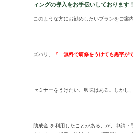
集
ィングの導入をお手伝いしております
m
客
i
このような方にお勧めしたいプランをご案
を
n
は
じ
め
ズバリ、
『 無料で研修をうけても黒字が
ま
せ
ん
か
。
セミナーをうけたい、興味はある。しかし
集
客
、
新
助成金 を利用したことがある、が、申請・
規