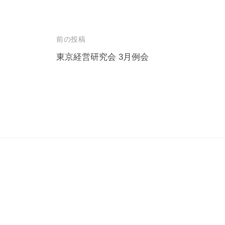
小
企
投
業
前の投稿
の
稿
東京経営研究会 3月例会
イ
ナ
ン
ビ
バ
ゲ
ウ
ー
ン
シ
ド
ョ
マ
ー
ン
ケ
テ
ィ