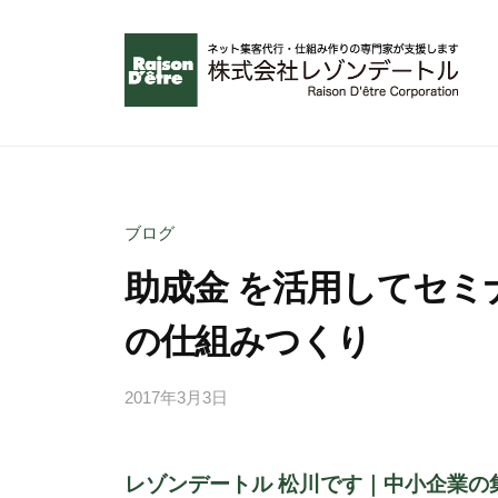
コ
ン
テ
ン
無
ツ
理
へ
な
ス
く
ブログ
キ
成
助成金 を活用してセミ
ッ
功
プ
で
の仕組みつくり
き
る
2017年3月3日
b
ネ
y
ッ
a
ト
レゾンデートル 松川です｜中小企業の
d