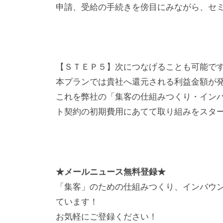
体
申請、受給の手続きを傍目にみながら、セ
制
に
あ
わ
【ＳＴＥＰ５】次につなげることも可能で
せ
本プランでは貴社へ還元される利益金額が
て
これを弊社の「集客の仕組みつくり・イン
集
ト契約の初期費用にあてて取り組みをスタ
客
開
始
・
★メールニュース無料登録★
改
「集客」のための仕組みつくり、インバウ
善
ています！
。
お気軽にご登録ください！
中