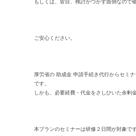
もしくは、皆目、検討がつかず面倒なので
顧
客
獲
得
ご安心ください。
に
お
悩
み
厚労省の 助成金 申請手続き代行からセミ
の
です。
方
しかも、必要経費・代金をさしひいた余剰
へ
。
ネ
ッ
本プランのセミナーは研修２日間が対象で
ト