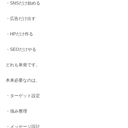
導
・SNSだけ始める
入
・
・広告だけ出す
集
客
・HPだけ作る
の
仕
・SEOだけやる
組
み
どれも単発です。
つ
く
本来必要なのは、
り
は
お
・ターゲット設定
ま
か
・強み整理
せ
く
・メッセージ設計