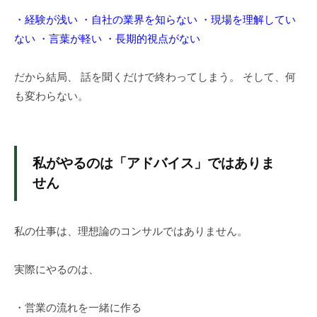
ル
・経験が浅い
・自社の業界を知らない
・現場を理解してい
が
支
ない
・言葉が軽い
・長期的視点がない
援
。
だから結局、 話を聞くだけで終わってしまう。 そして、何
カ
も変わらない。
ス
タ
マ
私がやるのは「アドバイス」ではありま
イ
ズ
せん
仕
様
私の仕事は、理想論のコンサルではありません。
で
ト
ラ
実際にやるのは、
イ
。
・営業の流れを一緒に作る