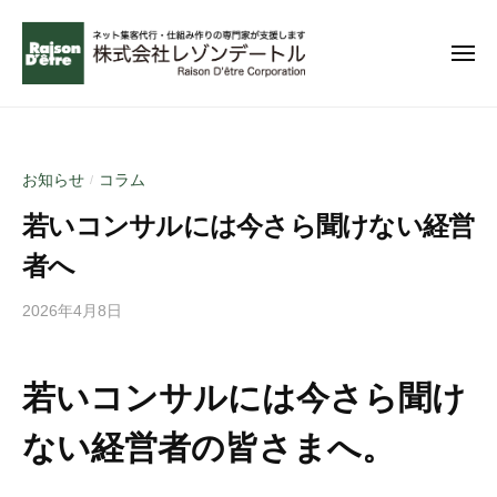
コ
ー
ン
メ
テ
ニ
ュ
ン
無
ー
理
ツ
な
へ
お知らせ
コラム
/
く
ス
成
若いコンサルには今さら聞けない経営
キ
功
ッ
者へ
で
プ
き
2026年4月8日
b
る
y
ネ
a
ッ
若いコンサルには今さら聞け
d
ト
m
集
ない経営者の皆さまへ。
i
客
n
を