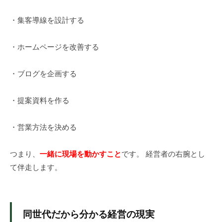
予
算
・集客導線を設計する
・
体
・ホームページを改善する
制
に
・ブログを企画する
あ
わ
・提案資料を作る
せ
て
集
・営業方法を決める
客
開
つまり、
一緒に現場を動かすこと
です。 経営者の右腕とし
始
て伴走します。
・
改
善
同世代だから分かる経営の現実
。