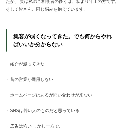
たが、 実は私のご相談者の多くは、私より年上の方です。
お
そして皆さん、同じ悩みを抱えています。
悩
み
の
集客が弱くなってきた。でも何からやれ
方
へ
ばいいか分からない
。
ネ
・紹介が減ってきた
ッ
ト
集
・昔の営業が通用しない
客
代
・ホームページはあるが問い合わせが来ない
行
・
・SNSは若い人のものだと思っている
仕
組
・広告は怖い しかし一方で、