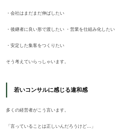
み
作
・会社はまだまだ伸ばしたい
り
の
・後継者に良い形で渡したい ・営業を仕組み化したい
専
門
家
・安定した集客をつくりたい
、
株
そう考えていらっしゃいます。
式
会
社
若いコンサルに感じる違和感
レ
ゾ
ン
多くの経営者がこう言います。
デ
ー
「言っていることは正しいんだろうけど…」
ト