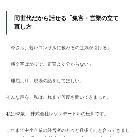
は
じ
同世代だから話せる「集客・営業の立て
め
直し方」
ま
せ
ん
「今さら、若いコンサルに教わるのは気が引ける」
か
。
「横文字ばかりで、正直よく分からない」
集
客
「理屈より、現場の話をしてほしい」
、
新
そんな声を、私はこれまで何度も聞いてきました。
規
顧
私は62歳。 株式会社レゾンデートルの松川です。
客
獲
得
これまで中小企業の経営者の方々と数多く向き合ってきまし
に