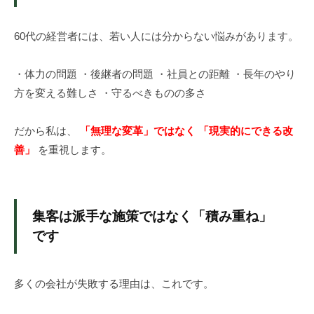
中
小
60代の経営者には、若い人には分からない悩みがあります。
企
業
・体力の問題 ・後継者の問題 ・社員との距離 ・長年のやり
の
イ
方を変える難しさ ・守るべきものの多さ
ン
バ
だから私は、
「無理な変革」ではなく
「現実的にできる改
ウ
善」
を重視します。
ン
ド
マ
集客は派手な施策ではなく「積み重ね」
ー
ケ
です
テ
ィ
多くの会社が失敗する理由は、これです。
ン
グ