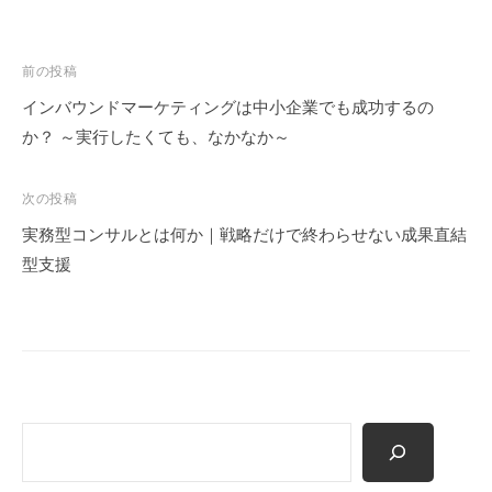
投
前の投稿
稿
インバウンドマーケティングは中小企業でも成功するの
ナ
か？ ～実行したくても、なかなか～
ビ
ゲ
次の投稿
ー
実務型コンサルとは何か｜戦略だけで終わらせない成果直結
シ
型支援
ョ
ン
検
索