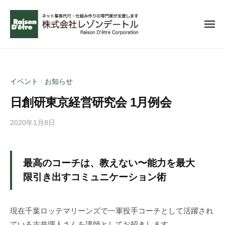
コ
ー
ン
メ
テ
ニ
ュ
ン
無
ー
理
ツ
な
へ
イベント
お知らせ
/
く
ス
成
日創研東京経営研究会 1月例会
キ
功
ッ
で
2020年1月8日
b
プ
y
き
a
る
d
ネ
最高のコーチは、教えない〜能力を最大
m
ッ
限引き出すコミュニケーション術
i
ト
n
集
現在千葉ロッテマリーンズで一軍投手コーチとして活躍され
客
を
ている吉井理人さんを講師としてお招きします。