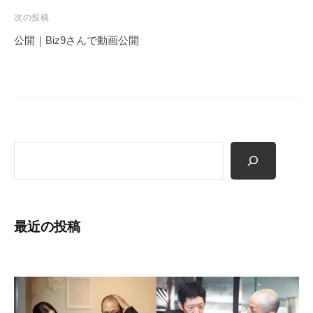
み
ビ
作
次の投稿
ゲ
り
公開｜Biz9さんで動画公開
の
ー
専
シ
門
ョ
家
ン
、
株
検
式
索
会
社
レ
最近の投稿
ゾ
ン
デ
ー
ト