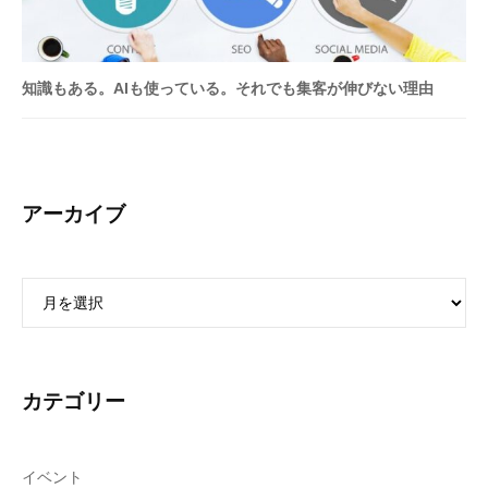
導
入
・
知識もある。AIも使っている。それでも集客が伸びない理由
集
客
の
仕
組
アーカイブ
み
つ
く
ア
り
ー
は
カ
お
イ
ま
ブ
カテゴリー
か
せ
く
イベント