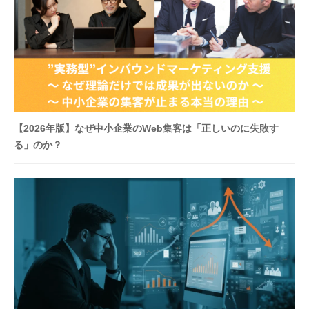
ル
が
支
援
。
カ
ス
タ
【2026年版】なぜ中小企業のWeb集客は「正しいのに失敗す
マ
る」のか？
イ
ズ
仕
様
で
ト
ラ
イ
。