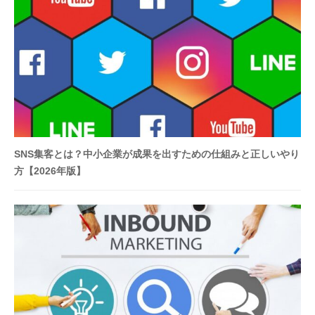
中
小
企
業
の
イ
ン
バ
ウ
SNS集客とは？中小企業が成果を出すための仕組みと正しいやり
ン
方【2026年版】
ド
マ
ー
ケ
テ
ィ
ン
グ