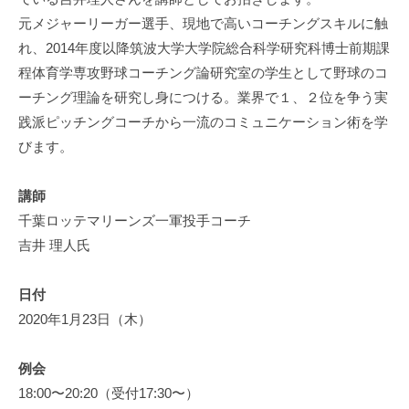
は
元メジャーリーガー選手、現地で高いコーチングスキルに触
じ
れ、2014年度以降筑波大学大学院総合科学研究科博士前期課
め
程体育学専攻野球コーチング論研究室の学生として野球のコ
ま
ーチング理論を研究し身につける。業界で１、２位を争う実
せ
践派ピッチングコーチから一流のコミュニケーション術を学
ん
びます。
か
。
講師
集
千葉ロッテマリーンズ一軍投手コーチ
客
吉井 理人氏
、
新
規
日付
顧
2020年1月23日（木）
客
獲
例会
得
18:00〜20:20（受付17:30〜）
に