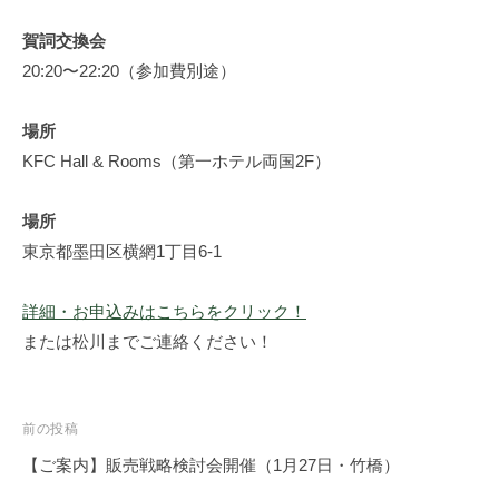
お
賀詞交換会
悩
20:20〜22:20（参加費別途）
み
の
場所
方
KFC Hall & Rooms（第一ホテル両国2F）
へ
。
場所
ネ
ッ
東京都墨田区横網1丁目6-1
ト
集
詳細・お申込みはこちらをクリック！
客
または松川までご連絡ください！
代
行
・
投
前の投稿
仕
稿
【ご案内】販売戦略検討会開催（1月27日・竹橋）
組
ナ