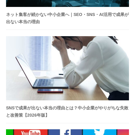
予
算
ネット集客が続かない中小企業へ｜SEO・SNS・AI活用で成果が
・
出ない本当の理由
体
制
に
あ
わ
せ
て
集
客
開
始
・
SNSで成果が出ない本当の理由とは？中小企業がやりがちな失敗
改
と改善策【2026年版】
善
。