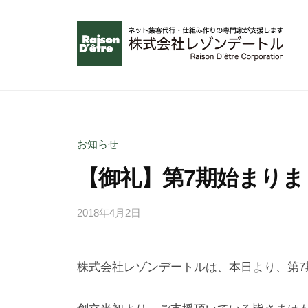
コ
ン
テ
ン
無
ツ
理
へ
な
ス
く
お知らせ
キ
成
【御礼】第7期始まりま
ッ
功
プ
で
2018年4月2日
b
き
y
る
a
ネ
株式会社レゾンデートルは、本日より、第7
d
ッ
m
ト
i