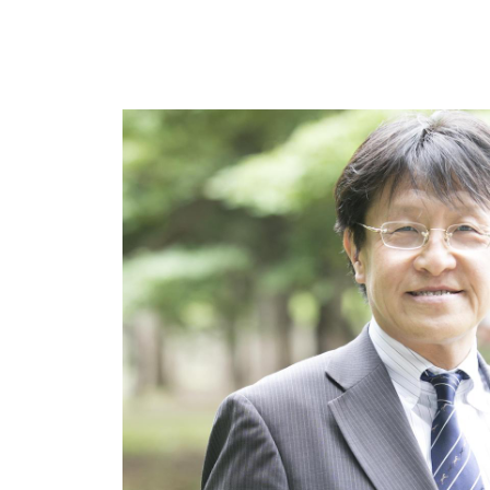
小
企
業
の
イ
ン
バ
ウ
ン
ド
マ
ー
ケ
テ
ィ