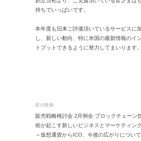
創立当初より、ご支援頂いている皆さまは
集
n
持ちでいっぱいです。
客
を
本年度も旧来ご評価頂いているサービスに
は
し、新しい動向、特に米国の最新情報のイ
じ
トプットできるように努力してまいります
め
ま
せ
ん
か
。
集
投
前の投稿
客
稿
販売戦略検討会 2月例会 ブロックチェーン
、
術が起こす新しいビジネスとマーケティン
ナ
新
～仮想通貨からICO、今後の広がりについて
ビ
規