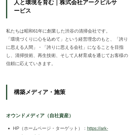
人と環境を育む｜株式会社アークビルサ
お
ービス
悩
み
の
私たちは昭和61年に創業した渋谷の清掃会社です。
方
「環境づくりに心を込めて」という経営理念のもと、「誇り
へ
に思える人間」・「誇りに思える会社」になることを目指
。
し、清掃技術、再生技術、そして人材育成を通じてお客様の
ネ
信頼に応えていきます。
ッ
ト
集
客
構築メディア・施策
代
行
・
オウンドメディア（自社資産）
仕
組
HP（ホームページ・ターゲット）：
https://ark-