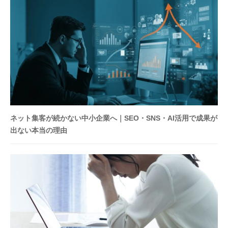
中
小
企
業
の
イ
ン
バ
ウ
ン
ネット集客が続かない中小企業へ｜SEO・SNS・AI活用で成果が
ド
出ない本当の理由
マ
ー
ケ
テ
ィ
ン
グ