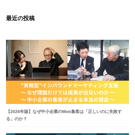
予
算
・
最近の投稿
体
制
に
あ
わ
せ
て
集
客
開
始
・
【2026年版】なぜ中小企業のWeb集客は「正しいのに失敗す
改
る」のか？
善
。