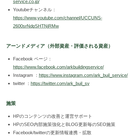
み
service.co.jp/
作
Youtubeチャンネル：
り
https://www.youtube.com/channel/UCCUNS-
の
2600srNdpSHTNjRMw
専
門
アーンドメディア（外部資産・評価される資産）
家
、
Facebook ページ：
株
https://www.facebook.com/arkbuildingservice/
式
Instagram ：
https://www.instagram.com/ark_buil_service/
会
twitter ：
https://twitter.com/ark_buil_sv
社
レ
ゾ
施策
ン
デ
HPのコンテンツの改善と運営サポート
ー
HPのSEO内部施策強化とBLOG更新毎のSEO施策
ト
Facebook/twitterの更新情報連携・拡散