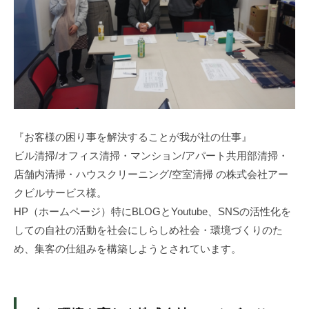
は
じ
め
ま
せ
ん
か
。
『お客様の困り事を解決することが我が社の仕事』
集
ビル清掃/オフィス清掃・マンション/アパート共用部清掃・
客
店舗内清掃・ハウスクリーニング/空室清掃 の株式会社アー
、
クビルサービス様。
新
HP（ホームページ）特にBLOGとYoutube、SNSの活性化を
規
しての自社の活動を社会にしらしめ社会・環境づくりのた
顧
め、集客の仕組みを構築しようとされています。
客
獲
得
に