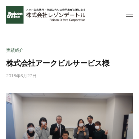
コ
ー
ン
メ
テ
ニ
ュ
ン
無
ー
理
ツ
な
へ
実績紹介
く
ス
成
株式会社アークビルサービス様
キ
功
ッ
で
2018年6月27日
b
プ
y
き
a
る
d
ネ
m
ッ
i
ト
n
集
客
を