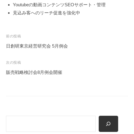
ル
Youtubeの動画コンテンツSEOサポート・管理
が
見込み客へのリーチ促進を強化中
支
援
。
投
前の投稿
カ
稿
ス
日創研東京経営研究会 5月例会
ナ
タ
マ
ビ
次の投稿
イ
ゲ
販売戦略検討会8月例会開催
ズ
ー
仕
シ
様
ョ
で
ン
ト
ラ
検
イ
索
。