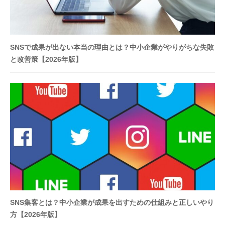
導
入
・
集
SNSで成果が出ない本当の理由とは？中小企業がやりがちな失敗
客
と改善策【2026年版】
の
仕
組
み
つ
く
り
は
お
ま
か
SNS集客とは？中小企業が成果を出すための仕組みと正しいやり
せ
方【2026年版】
く